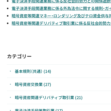
電子決済手段関連業務に係る反社会的勢力との関係遮断
電子決済手段関連業務に係る外為法令に関する規則・ガ
新着情報
暗号資産等関連マネー・ロンダリング及びテロ資金供与
暗号資産等関連デリバティブ取引業に係る反社会的勢力
採用情報
お問い合わせ
カテゴリー
基本規則（共通）
(14)
JP
暗号資産交換業
(27)
暗号資産関連デリバティブ取引業
(21)
電子決済手段等取引業
(17)