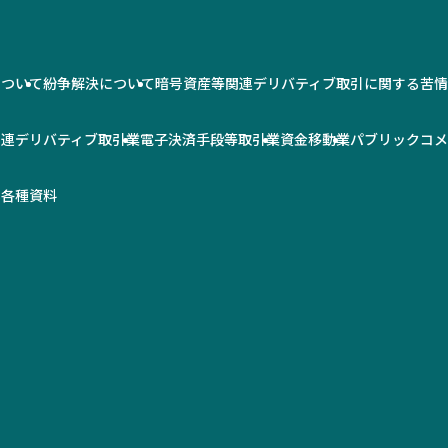
について
紛争解決について
暗号資産等関連デリバティブ取引に関する苦
関連デリバティブ取引業
電子決済手段等取引業
資金移動業
パブリックコ
率
各種資料