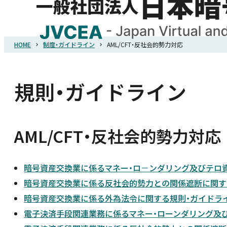
HOME
制度・ガイドライン
AML/CFT・反社会的勢力対応
HOME
協会概要
規則・ガイドライン
規則・ガイドライン
AML/CFT・反社会的勢力対応
統計調査
暗号資産交換業に係るマネー・ロ－ンダリング及びテロ
会員紹介
暗号資産交換業に係る反社会的勢力との関係遮断に関す
暗号資産交換業に係る外為法令に関する規則・ガイドラ
電子決済手段関連業務に係るマネー・ローンダリング及
詐欺関連情報