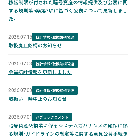
移転制限が付された暗号資産の情報提供及び公表に関
する規則第5条第3項に基づく公表について更新しまし
新着情報
た。
採用情報
2026.07.15
統計情報・取扱銘柄関連
取扱廃止銘柄のお知らせ
お問い合わせ
2026.07.03
統計情報・取扱銘柄関連
会員統計情報を更新しました
JP
会員ログイン
2026.07.03
統計情報・取扱銘柄関連
取扱い一時中止のお知らせ
2026.07.01
パブリックコメント
暗号資産交換業に係るシステムガバナンスの確保に係
る規則・ガイドラインの制定等に関する意見公募手続き