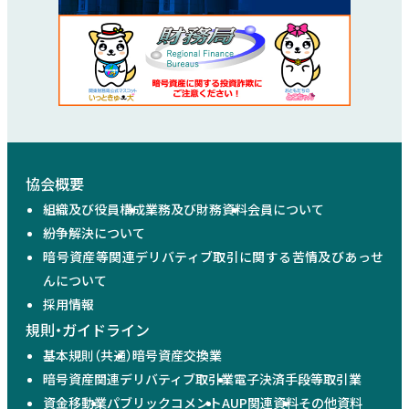
協会概要
組織及び役員構成
業務及び財務資料
会員について
紛争解決について
暗号資産等関連デリバティブ取引に関する苦情及びあっせ
んについて
採用情報
規則・ガイドライン
基本規則（共通）
暗号資産交換業
暗号資産関連デリバティブ取引業
電子決済手段等取引業
資金移動業
パブリックコメント
AUP関連資料
その他資料