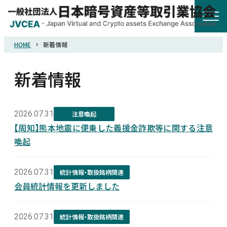
HOME
新着情報
HOME
新着情報
協会概要
規則・ガイドライン
2026.07.31
注意喚起
【周知】熊本地震に便乗した義援金詐欺等に関する注意
喚起
統計調査
2026.07.31
統計情報・取扱銘柄関連
会員紹介
会員統計情報を更新しました
詐欺関連情報
2026.07.31
統計情報・取扱銘柄関連