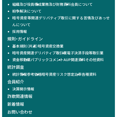
組織及び役員構成
業務及び財務資料
会員について
紛争解決について
暗号資産等関連デリバティブ取引に関する苦情及びあっせ
んについて
採用情報
規則・ガイドライン
基本規則（共通）
暗号資産交換業
暗号資産関連デリバティブ取引業
電子決済手段等取引業
資金移動業
パブリックコメント
AUP関連資料
その他資料
統計調査
統計情報
参考価格
暗号資産リスク想定比率
各種資料
会員紹介
決算開示情報
詐欺関連情報
新着情報
お問い合わせ