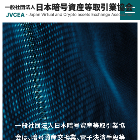
HOME
協会概要
規則・ガイドライン
統計調査
会員紹介
一般社団法人日本暗号資産等取引業協
詐欺関連情報
会は、暗号資産交換業、電子決済手段等