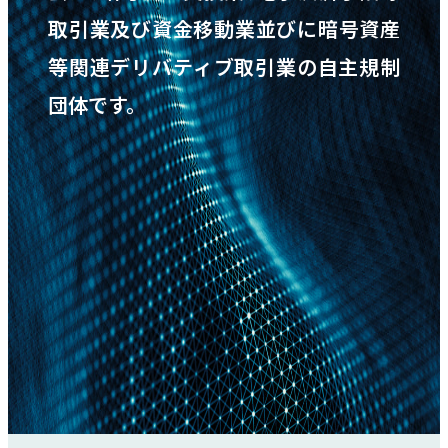
取引業及び
資金移動業並びに暗号資産
新着情報
等関連デリバティブ取引業の自主規制
団体です。
採用情報
お問い合わせ
JP
会員ログイン