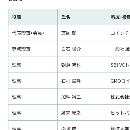
新着情報
役職
氏名
所属・役
採用情報
代表理事（会長）
蓮尾 聡
コインチ
専務理事
白石 陽介
一般社団
お問い合わせ
理事
朝倉 智也
SBI 
理事
石村 富隆
GMOコ
JP
理事
加納 裕三
株式会社b
理事
廣末 紀之
ビットバ
理事
面 和成
筑波大学