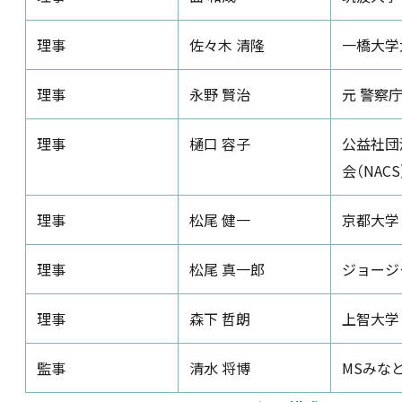
理事
佐々木 清隆
一橋大学
理事
永野 賢治
元 警察
理事
樋口 容子
公益社団
会（NAC
理事
松尾 健一
京都大学
理事
松尾 真一郎
ジョージ
理事
森下 哲朗
上智大学
監事
清水 将博
MSみな