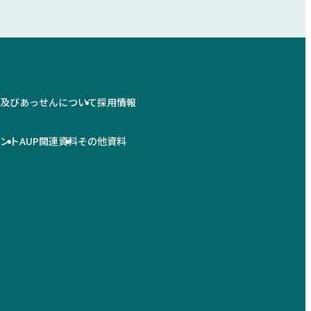
情及びあっせんについて
採用情報
メント
AUP関連資料
その他資料