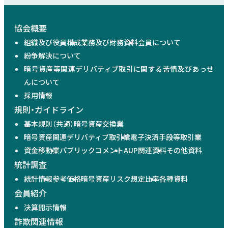
協会概要
組織及び役員構成
業務及び財務資料
会員について
紛争解決について
暗号資産等関連デリバティブ取引に関する苦情及びあっせ
んについて
採用情報
規則・ガイドライン
基本規則（共通）
暗号資産交換業
暗号資産関連デリバティブ取引業
電子決済手段等取引業
資金移動業
パブリックコメント
AUP関連資料
その他資料
統計調査
統計情報
参考価格
暗号資産リスク想定比率
各種資料
会員紹介
決算開示情報
詐欺関連情報