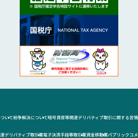
について
紛争解決について
暗号資産等関連デリバティブ取引に関する苦
関連デリバティブ取引業
電子決済手段等取引業
資金移動業
パブリックコ