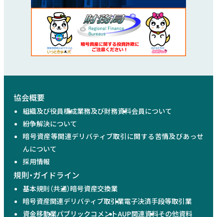
協会概要
組織及び役員構成
業務及び財務資料
会員について
紛争解決について
暗号資産等関連デリバティブ取引に関する苦情及びあっせ
んについて
採用情報
規則・ガイドライン
基本規則（共通）
暗号資産交換業
暗号資産関連デリバティブ取引業
電子決済手段等取引業
資金移動業
パブリックコメント
AUP関連資料
その他資料