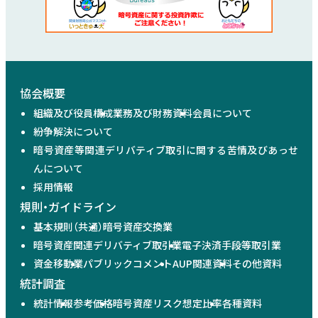
協会概要
組織及び役員構成
業務及び財務資料
会員について
紛争解決について
暗号資産等関連デリバティブ取引に関する苦情及びあっせ
んについて
採用情報
規則・ガイドライン
基本規則（共通）
暗号資産交換業
暗号資産関連デリバティブ取引業
電子決済手段等取引業
資金移動業
パブリックコメント
AUP関連資料
その他資料
統計調査
統計情報
参考価格
暗号資産リスク想定比率
各種資料