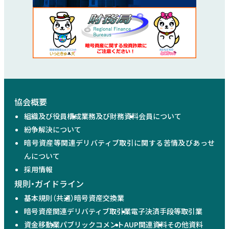
協会概要
組織及び役員構成
業務及び財務資料
会員について
紛争解決について
暗号資産等関連デリバティブ取引に関する苦情及びあっせ
んについて
採用情報
規則・ガイドライン
基本規則（共通）
暗号資産交換業
暗号資産関連デリバティブ取引業
電子決済手段等取引業
資金移動業
パブリックコメント
AUP関連資料
その他資料