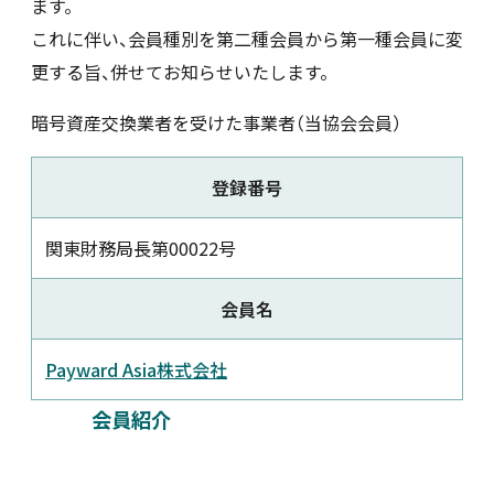
ます。
これに伴い、会員種別を第二種会員から第一種会員に変
新着情報
更する旨、併せてお知らせいたします。
採用情報
暗号資産交換業者を受けた事業者（当協会会員）
お問い合わせ
登録番号
関東財務局長第00022号
会員名
JP
会員ログイン
Payward Asia株式会社
会員紹介