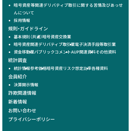
暗号資産等関連デリバティブ取引に関する苦情及びあっせ
んについて
採用情報
規則・ガイドライン
基本規則（共通）
暗号資産交換業
暗号資産関連デリバティブ取引業
電子決済手段等取引業
資金移動業
パブリックコメント
AUP関連資料
その他資料
統計調査
統計情報
参考価格
暗号資産リスク想定比率
各種資料
会員紹介
決算開示情報
詐欺関連情報
新着情報
お問い合わせ
プライバシーポリシー