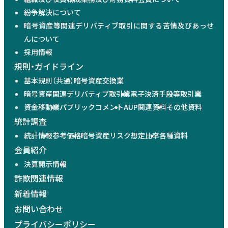
紛争解決について
暗号資産等関連デリバティブ取引に関する苦情及びあっせ
んについて
採用情報
規則・ガイドライン
基本規則（共通）
暗号資産交換業
暗号資産関連デリバティブ取引業
電子決済手段等取引業
資金移動業
パブリックコメント
AUP関連資料
その他資料
統計調査
統計情報
参考価格
暗号資産リスク想定比率
各種資料
会員紹介
決算開示情報
詐欺関連情報
新着情報
お問い合わせ
プライバシーポリシー