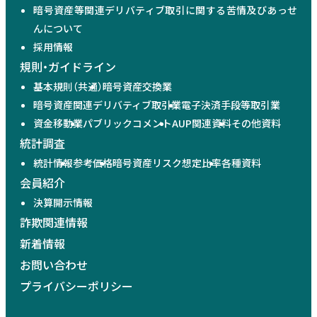
暗号資産等関連デリバティブ取引に関する苦情及びあっせ
んについて
採用情報
規則・ガイドライン
基本規則（共通）
暗号資産交換業
暗号資産関連デリバティブ取引業
電子決済手段等取引業
資金移動業
パブリックコメント
AUP関連資料
その他資料
統計調査
統計情報
参考価格
暗号資産リスク想定比率
各種資料
会員紹介
決算開示情報
詐欺関連情報
新着情報
お問い合わせ
プライバシーポリシー