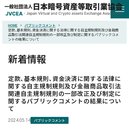
HOME
パブリックコメント
HOME
定款、基本規則、資金決済に関する法律に関する自主規制規則及び金融商
品取引法関連自主規制規則の一部改正及び制定に関するパブリックコメ
ントの結果について
協会概要
新着情報
規則・ガイドライン
定款、基本規則、資金決済に関する法律に
統計調査
関する自主規制規則及び金融商品取引法
関連自主規制規則の一部改正及び制定に
関するパブリックコメントの結果につい
会員紹介
て
2024.05.14
詐欺関連情報
パブリックコメント