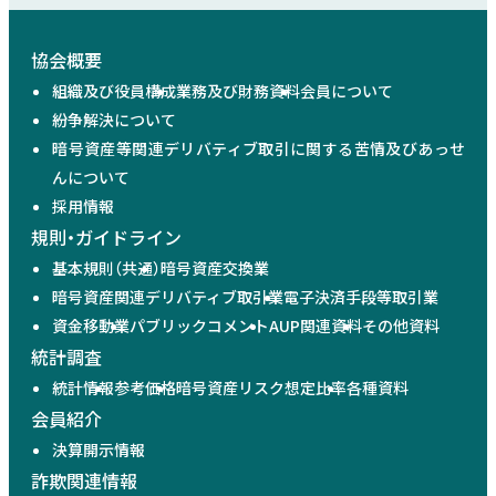
協会概要
組織及び役員構成
業務及び財務資料
会員について
紛争解決について
暗号資産等関連デリバティブ取引に関する苦情及びあっせ
んについて
採用情報
規則・ガイドライン
基本規則（共通）
暗号資産交換業
暗号資産関連デリバティブ取引業
電子決済手段等取引業
資金移動業
パブリックコメント
AUP関連資料
その他資料
統計調査
統計情報
参考価格
暗号資産リスク想定比率
各種資料
会員紹介
決算開示情報
詐欺関連情報