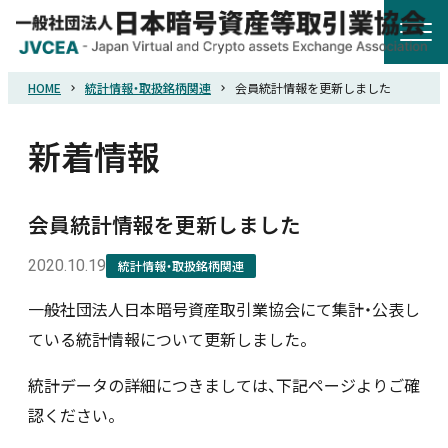
HOME
統計情報・取扱銘柄関連
会員統計情報を更新しました
HOME
新着情報
協会概要
会員統計情報を更新しました
規則・ガイドライン
2020.10.19
統計情報・取扱銘柄関連
統計調査
一般社団法人日本暗号資産取引業協会にて集計・公表し
ている統計情報について更新しました。
会員紹介
統計データの詳細につきましては、下記ページよりご確
認ください。
詐欺関連情報