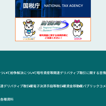
について
紛争解決について
暗号資産等関連デリバティブ取引に関する苦
関連デリバティブ取引業
電子決済手段等取引業
資金移動業
パブリックコ
率
各種資料