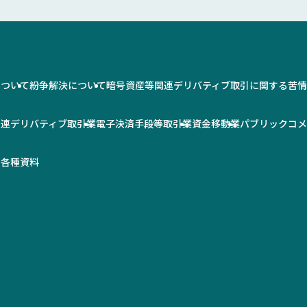
について
紛争解決について
暗号資産等関連デリバティブ取引に関する苦
関連デリバティブ取引業
電子決済手段等取引業
資金移動業
パブリックコ
率
各種資料