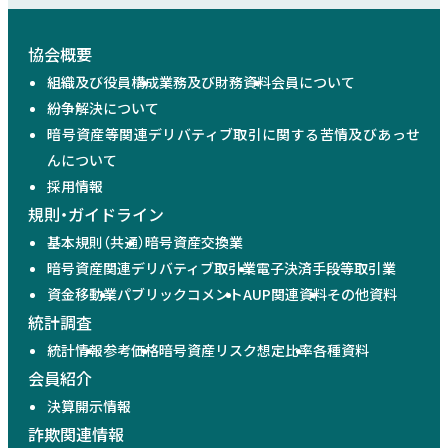
協会概要
組織及び役員構成
業務及び財務資料
会員について
紛争解決について
暗号資産等関連デリバティブ取引に関する苦情及びあっせ
んについて
採用情報
規則・ガイドライン
基本規則（共通）
暗号資産交換業
暗号資産関連デリバティブ取引業
電子決済手段等取引業
資金移動業
パブリックコメント
AUP関連資料
その他資料
統計調査
統計情報
参考価格
暗号資産リスク想定比率
各種資料
会員紹介
決算開示情報
詐欺関連情報