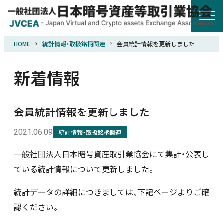
HOME
統計情報・取扱銘柄関連
会員統計情報を更新しました
HOME
新着情報
協会概要
会員統計情報を更新しました
規則・ガイドライン
2021.06.09
統計情報・取扱銘柄関連
統計調査
一般社団法人日本暗号資産取引業協会にて集計・公表し
ている統計情報について更新しました。
会員紹介
統計データの詳細につきましては、下記ページよりご確
認ください。
詐欺関連情報