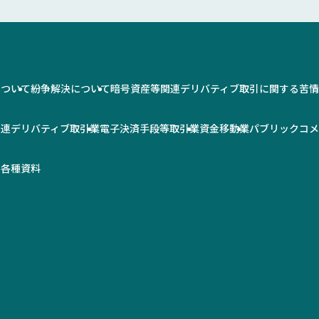
について
紛争解決について
暗号資産等関連デリバティブ取引に関する苦
関連デリバティブ取引業
電子決済手段等取引業
資金移動業
パブリックコ
率
各種資料