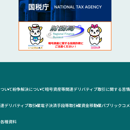
について
紛争解決について
暗号資産等関連デリバティブ取引に関する苦
関連デリバティブ取引業
電子決済手段等取引業
資金移動業
パブリックコ
率
各種資料