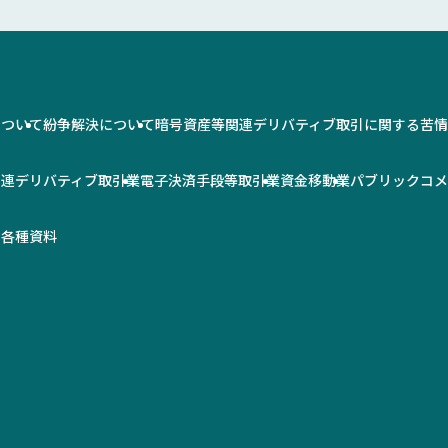
について
紛争解決について
暗号資産等関連デリバティブ取引に関する苦
関連デリバティブ取引業
電子決済手段等取引業
資金移動業
パブリックコ
率
各種資料