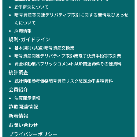
紛争解決について
暗号資産等関連デリバティブ取引に関する苦情及びあっせ
んについて
採用情報
規則・ガイドライン
基本規則（共通）
暗号資産交換業
暗号資産関連デリバティブ取引業
電子決済手段等取引業
資金移動業
パブリックコメント
AUP関連資料
その他資料
統計調査
統計情報
参考価格
暗号資産リスク想定比率
各種資料
会員紹介
決算開示情報
詐欺関連情報
新着情報
お問い合わせ
プライバシーポリシー