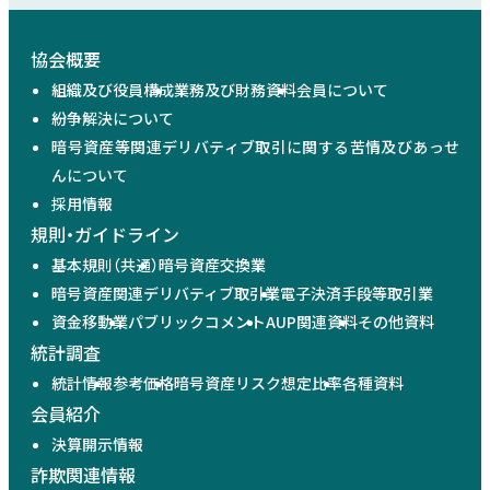
協会概要
組織及び役員構成
業務及び財務資料
会員について
紛争解決について
暗号資産等関連デリバティブ取引に関する苦情及びあっせ
んについて
採用情報
規則・ガイドライン
基本規則（共通）
暗号資産交換業
暗号資産関連デリバティブ取引業
電子決済手段等取引業
資金移動業
パブリックコメント
AUP関連資料
その他資料
統計調査
統計情報
参考価格
暗号資産リスク想定比率
各種資料
会員紹介
決算開示情報
詐欺関連情報