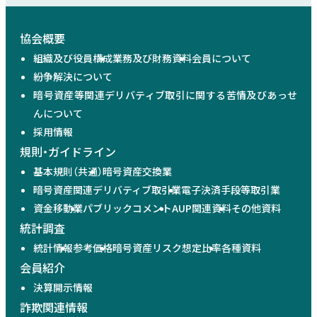
協会概要
組織及び役員構成
業務及び財務資料
会員について
紛争解決について
暗号資産等関連デリバティブ取引に関する苦情及びあっせ
んについて
採用情報
規則・ガイドライン
基本規則（共通）
暗号資産交換業
暗号資産関連デリバティブ取引業
電子決済手段等取引業
資金移動業
パブリックコメント
AUP関連資料
その他資料
統計調査
統計情報
参考価格
暗号資産リスク想定比率
各種資料
会員紹介
決算開示情報
詐欺関連情報