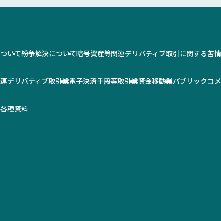
について
紛争解決について
暗号資産等関連デリバティブ取引に関する苦
関連デリバティブ取引業
電子決済手段等取引業
資金移動業
パブリックコ
率
各種資料