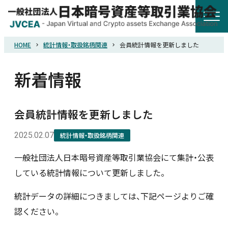
HOME
統計情報・取扱銘柄関連
会員統計情報を更新しました
HOME
新着情報
協会概要
会員統計情報を更新しました
規則・ガイドライン
2025.02.07
統計情報・取扱銘柄関連
統計調査
一般社団法人日本暗号資産等取引業協会にて集計・公表
している統計情報について更新しました。
会員紹介
統計データの詳細につきましては、下記ページよりご確
認ください。
詐欺関連情報