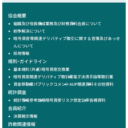
協会概要
組織及び役員構成
業務及び財務資料
会員について
紛争解決について
暗号資産等関連デリバティブ取引に関する苦情及びあっせ
んについて
採用情報
規則・ガイドライン
基本規則（共通）
暗号資産交換業
暗号資産関連デリバティブ取引業
電子決済手段等取引業
資金移動業
パブリックコメント
AUP関連資料
その他資料
統計調査
統計情報
参考価格
暗号資産リスク想定比率
各種資料
会員紹介
決算開示情報
詐欺関連情報