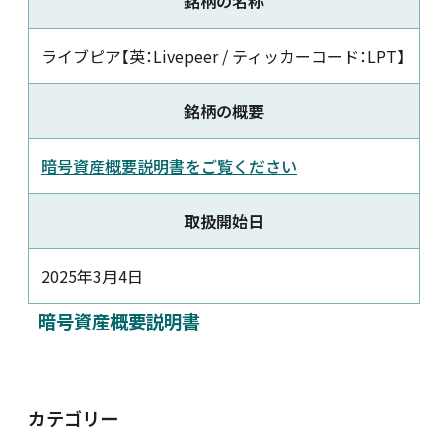
銘柄の名称
新着情報
ライブピア【英：Livepeer / ティッカーコード：LPT】
採用情報
銘柄の概要
暗号資産概要説明書をご覧ください
お問い合わせ
取扱開始日
2025年3月4日
JP
会員ログイン
暗号資産概要説明書
カテゴリー