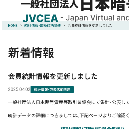
HOME
統計情報・取扱銘柄関連
会員統計情報を更新しました
HOME
協会概要
新着情報
規則・ガイドライン
会員統計情報を更新しました
統計調査
2025.04.02
統計情報・取扱銘柄関連
一般社団法人日本暗号資産等取引業協会にて集計・公表し
会員紹介
統計データの詳細につきましては、下記ページよりご確認く
詐欺関連情報
統計情報（現物/証拠金取引）