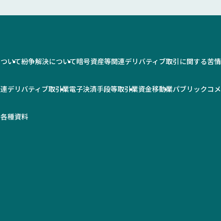
について
紛争解決について
暗号資産等関連デリバティブ取引に関する苦
関連デリバティブ取引業
電子決済手段等取引業
資金移動業
パブリックコ
率
各種資料