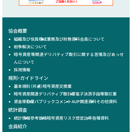
協会概要
組織及び役員構成
業務及び財務資料
会員について
紛争解決について
暗号資産等関連デリバティブ取引に関する苦情及びあっせ
んについて
採用情報
規則・ガイドライン
基本規則（共通）
暗号資産交換業
暗号資産関連デリバティブ取引業
電子決済手段等取引業
資金移動業
パブリックコメント
AUP関連資料
その他資料
統計調査
統計情報
参考価格
暗号資産リスク想定比率
各種資料
会員紹介