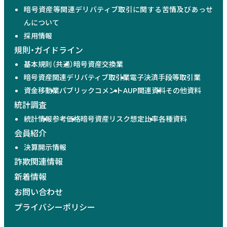
暗号資産等関連デリバティブ取引に関する苦情及びあっせ
んについて
採用情報
規則・ガイドライン
基本規則（共通）
暗号資産交換業
暗号資産関連デリバティブ取引業
電子決済手段等取引業
資金移動業
パブリックコメント
AUP関連資料
その他資料
統計調査
統計情報
参考価格
暗号資産リスク想定比率
各種資料
会員紹介
決算開示情報
詐欺関連情報
新着情報
お問い合わせ
プライバシーポリシー