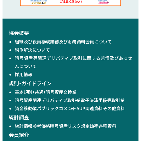
協会概要
組織及び役員構成
業務及び財務資料
会員について
紛争解決について
暗号資産等関連デリバティブ取引に関する苦情及びあっせ
んについて
採用情報
規則・ガイドライン
基本規則（共通）
暗号資産交換業
暗号資産関連デリバティブ取引業
電子決済手段等取引業
資金移動業
パブリックコメント
AUP関連資料
その他資料
統計調査
統計情報
参考価格
暗号資産リスク想定比率
各種資料
会員紹介