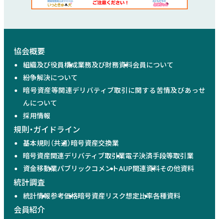
協会概要
組織及び役員構成
業務及び財務資料
会員について
紛争解決について
暗号資産等関連デリバティブ取引に関する苦情及びあっせ
んについて
採用情報
規則・ガイドライン
基本規則（共通）
暗号資産交換業
暗号資産関連デリバティブ取引業
電子決済手段等取引業
資金移動業
パブリックコメント
AUP関連資料
その他資料
統計調査
統計情報
参考価格
暗号資産リスク想定比率
各種資料
会員紹介