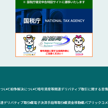
について
紛争解決について
暗号資産等関連デリバティブ取引に関する苦
関連デリバティブ取引業
電子決済手段等取引業
資金移動業
パブリックコ