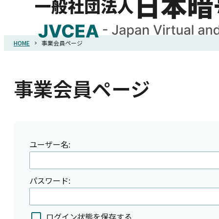
HOME
事業会員ページ
HOME
協会概要
事業会員ページ
規則・ガイドライン
統計調査
ユーザー名:
会員紹介
パスワード:
詐欺関連情報
ログイン状態を保存する