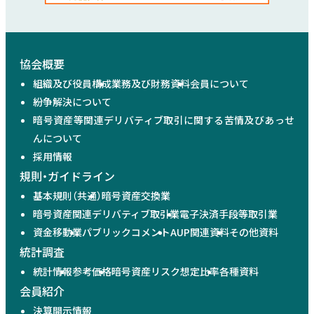
協会概要
組織及び役員構成
業務及び財務資料
会員について
紛争解決について
暗号資産等関連デリバティブ取引に関する苦情及びあっせ
んについて
採用情報
規則・ガイドライン
基本規則（共通）
暗号資産交換業
暗号資産関連デリバティブ取引業
電子決済手段等取引業
資金移動業
パブリックコメント
AUP関連資料
その他資料
統計調査
統計情報
参考価格
暗号資産リスク想定比率
各種資料
会員紹介
決算開示情報