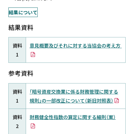
新着情報
結果について
結果資料
採用情報
資料
意見概要及びそれに対する当協会の考え方
お問い合わせ
1
参考資料
JP
会員ログイン
資料
「暗号資産交換業に係る財務管理に関する
1
規則」の一部改正について（新旧対照表）
資料
財務健全性指数の算定に関する細則（案）
2