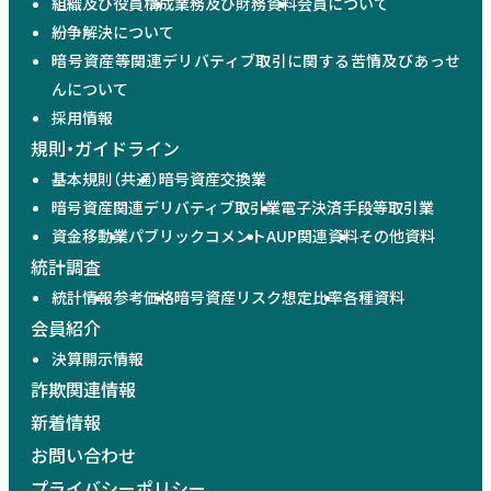
組織及び役員構成
業務及び財務資料
会員について
紛争解決について
暗号資産等関連デリバティブ取引に関する苦情及びあっせ
んについて
採用情報
規則・ガイドライン
基本規則（共通）
暗号資産交換業
暗号資産関連デリバティブ取引業
電子決済手段等取引業
資金移動業
パブリックコメント
AUP関連資料
その他資料
統計調査
統計情報
参考価格
暗号資産リスク想定比率
各種資料
会員紹介
決算開示情報
詐欺関連情報
新着情報
お問い合わせ
プライバシーポリシー