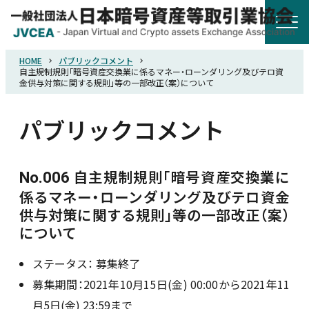
HOME
パブリックコメント
HOME
自主規制規則「暗号資産交換業に係るマネー・ローンダリング及びテロ資
⾦供与対策に関する規則」等の一部改正（案）について
協会概要
パブリックコメント
規則・ガイドライン
自主規制規則「暗号資産交換業に
No.006
係るマネー・ローンダリング及びテロ資⾦
統計調査
供与対策に関する規則」等の一部改正（案）
について
会員紹介
ステータス：
募集終了
募集期間：2021年10月15日(金) 00:00から2021年11
詐欺関連情報
月5日(金) 23:59まで