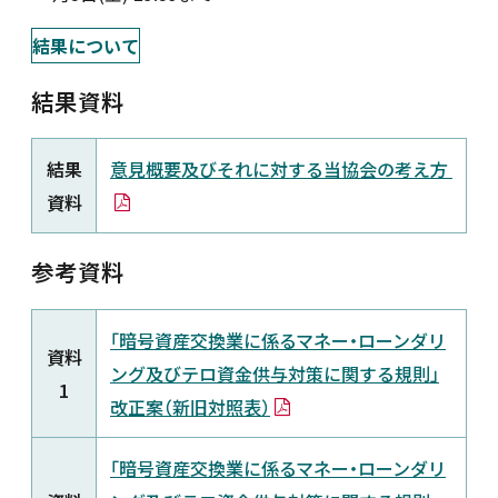
新着情報
結果について
結果資料
採用情報
結果
意見概要及びそれに対する当協会の考え方
お問い合わせ
資料
参考資料
JP
会員ログイン
「暗号資産交換業に係るマネー・ローンダリ
資料
ング及びテロ資⾦供与対策に関する規則」
1
改正案（新旧対照表）
「暗号資産交換業に係るマネー・ローンダリ