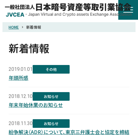
HOME
新着情報
HOME
新着情報
協会概要
規則・ガイドライン
2019.01.01
その他
年頭所感
統計調査
2018.12.10
お知らせ
年末年始休業のお知らせ
会員紹介
2018.11.30
お知らせ
詐欺関連情報
紛争解決（ADR）について、東京三弁護士会と協定を締結