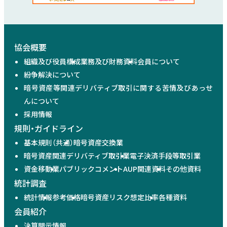
協会概要
組織及び役員構成
業務及び財務資料
会員について
紛争解決について
暗号資産等関連デリバティブ取引に関する苦情及びあっせ
んについて
採用情報
規則・ガイドライン
基本規則（共通）
暗号資産交換業
暗号資産関連デリバティブ取引業
電子決済手段等取引業
資金移動業
パブリックコメント
AUP関連資料
その他資料
統計調査
統計情報
参考価格
暗号資産リスク想定比率
各種資料
会員紹介
決算開示情報