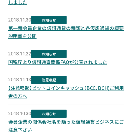
しました
新着情報
2018.11.30
お知らせ
第一種会員企業の仮想通貨の種類と各仮想通貨の概要
採用情報
説明書を公開
お問い合わせ
2018.11.22
お知らせ
国税庁より仮想通貨関係FAQが公表されました
2018.11.13
注意喚起
JP
会員ログイン
【注意喚起】ビットコインキャッシュ（BCC、BCH)ご利用
者の方へ
2018.10.30
お知らせ
会員企業の関係会社名を騙った仮想通貨ビジネスにご
注意下さい